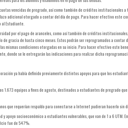
tereses para los alumnos y exalumnos en el pago de sus deudas.
 cuotas vencidas de pregrado, así como también de créditos institucionales a 
plazo adicional otorgado a contar del día de pago. Para hacer efectivo este co
 al Estudiante.
rsidad por el pago de aranceles, como así también de créditos institucionales,
o de gracia de hasta cinco meses. Estos podrán ser reprogramados a contar de
 las mismas condiciones otorgadas en su inicio. Para hacer efectivo este ben
te, donde se le entregarán las indicaciones para realizar dicha reprogramaci
oración ya había definido previamente distintos apoyos para que los estudian
os 1.673 equipos a fines de agosto, destinados a estudiantes de pregrado que
os que requerían respaldo para conectarse a Internet pudieran hacerlo sin di
ad y apoyo socioeconómico a estudiantes vulnerables, que van de 1 a 6 UTM. E
ficio fue de 547%.