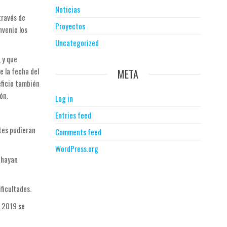
Noticias
través de
Proyectos
nvenio los
Uncategorized
 y que
 la fecha del
META
eficio también
ón.
Log in
Entries feed
tes pudieran
Comments feed
WordPress.org
 hayan
ficultades.
n 2019 se