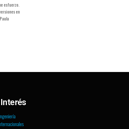
me esfuerzo.
versiones en
 Paula
 Interés
Ingeniería
nternacionales