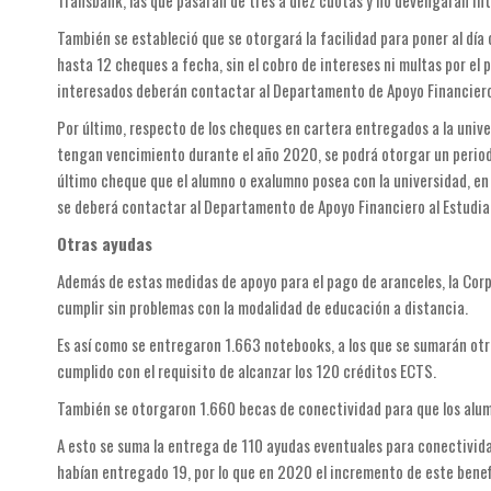
Transbank, las que pasarán de tres a diez cuotas y no devengarán in
También se estableció que se otorgará la facilidad para poner al día
hasta 12 cheques a fecha, sin el cobro de intereses ni multas por el 
interesados deberán contactar al Departamento de Apoyo Financiero
Por último, respecto de los cheques en cartera entregados a la unive
tengan vencimiento durante el año 2020, se podrá otorgar un period
último cheque que el alumno o exalumno posea con la universidad, en
se deberá contactar al Departamento de Apoyo Financiero al Estudian
Otras ayudas
Además de estas medidas de apoyo para el pago de aranceles, la Corp
cumplir sin problemas con la modalidad de educación a distancia.
Es así como se entregaron 1.663 notebooks, a los que se sumarán otr
cumplido con el requisito de alcanzar los 120 créditos ECTS.
También se otorgaron 1.660 becas de conectividad para que los alumn
A esto se suma la entrega de 110 ayudas eventuales para conectivid
habían entregado 19, por lo que en 2020 el incremento de este bene